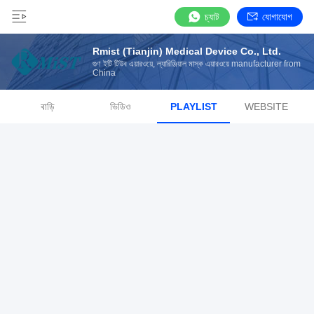
চ্যাট
যোগাযোগ
Rmist (Tianjin) Medical Device Co., Ltd.
গুণ ইটি টিউব এয়ারওয়ে, ল্যারিঞ্জিয়াল মাস্ক এয়ারওয়ে manufacturer from
China
বাড়ি
ভিডিও
PLAYLIST
WEBSITE