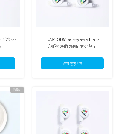
িউব ইটিটি কাফ
LAM ODM এর জন্য ক্লাস II কাফ
টর
ট্র্যাকিওস্টোমি প্রেসার ম্যানোমিটার
সেরা মূল্য পান
ভিডিও