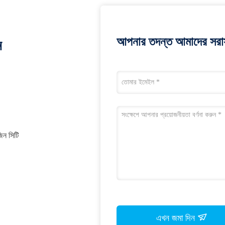
আপনার তদন্ত আমাদের সরাস
ন
িন সিটি
এখন জমা দিন