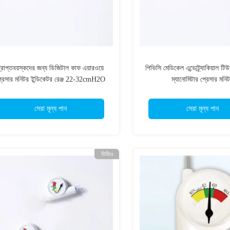
্রাপ্তবয়স্কদের জন্য ডিজিটাল কাফ এয়ারওয়ে
পিভিসি মেডিকেল এন্ডোট্র্যাকিয়াল ট
্রেসার মনিটর ইন্ডিকেটর রেঞ্জ 22-32cmH2O
ম্যানোমিটার প্রেসার মনি
সেরা মূল্য পান
সেরা মূল্য পান
ভিডিও