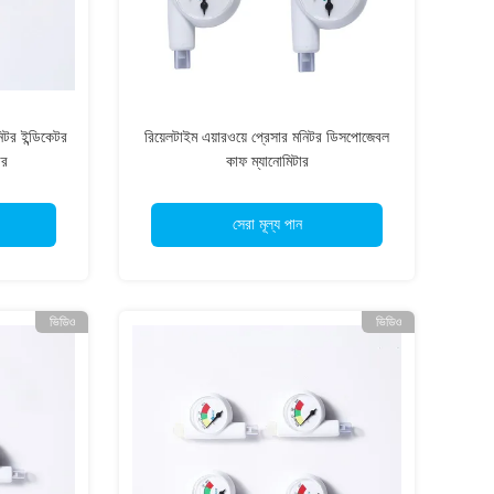
িটর ইন্ডিকেটর
রিয়েলটাইম এয়ারওয়ে প্রেসার মনিটর ডিসপোজেবল
ার
কাফ ম্যানোমিটার
সেরা মূল্য পান
ভিডিও
ভিডিও