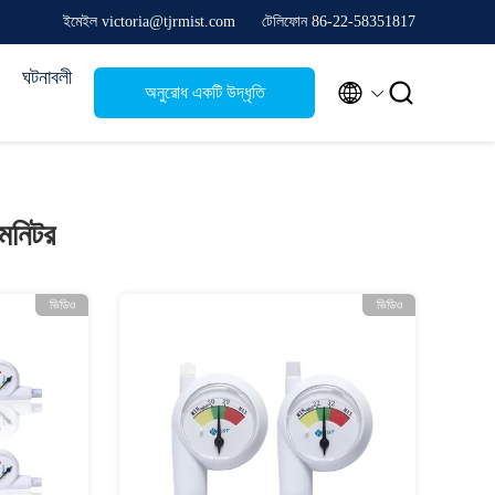
ইমেইল victoria@tjrmist.com
টেলিফোন 86-22-58351817
ঘটনাবলী


অনুরোধ একটি উদ্ধৃতি
 মনিটর
ভিডিও
ভিডিও