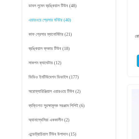
ডাবল লুমেন ব্রঙ্কিয়াল টিউব
(48)
এয়ারওয়ে প্রেসার মনিটর
(40)
কাফ প্রেসার ম্যানোমিটার
(21)
রো
ব্রঙ্কিয়াল ব্লকার টিউব
(18)
সাকশন ক্যাথেটার
(12)
ভিডিও ইনটিউবেশন ডিভাইস
(177)
অরোফ্যারিঞ্জিয়াল এয়ারওয়ে টিউব
(2)
ব্যক্তিগত সুরক্ষামূলক সরঞ্জাম পিপিই
(6)
অ্যানাস্থেসিয়া এককালীন
(2)
এন্ডোট্রাচিয়াল টিউব উপাদান
(15)