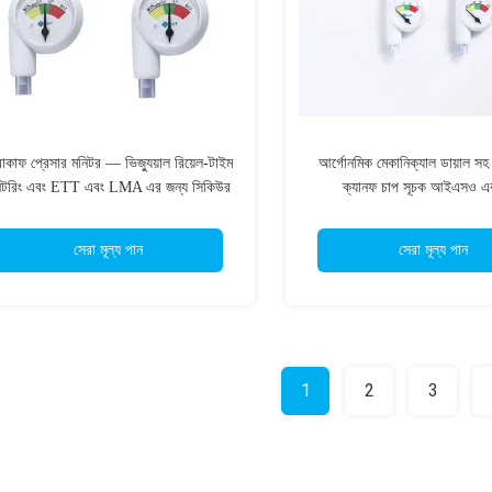
ট্রাকাফ প্রেসার মনিটর — ভিজ্যুয়াল রিয়েল-টাইম
আর্গোনমিক মেকানিক্যাল ডায়াল সহ প
িটরিং এবং ETT এবং LMA এর জন্য সিকিউর
ক্যানফ চাপ সূচক আইএসও এ
কাফ সিলিং
শংসাপত্রপ্রাপ্ত
সেরা মূল্য পান
সেরা মূল্য পান
1
2
3