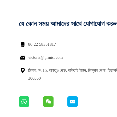
যে কোন সময় আমাদের সাথে যোগাযোগ করু

86-22-58351817

victoria@tjrmist.com

ঠিকানা: নং 15, কাইতুও রোড, বালিতাই টাউন, জিন্নান জেলা, তিয়ানজ
300350