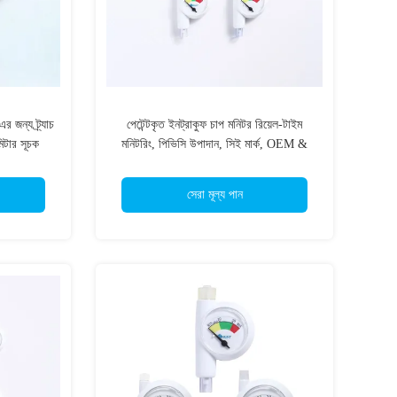
জন্য ট্র্যাচ
পেটেন্টকৃত ইনট্রাকুফ চাপ মনিটর রিয়েল-টাইম
মিটার সূচক
মনিটরিং, পিভিসি উপাদান, সিই মার্ক, OEM &
ODM উপলব্ধ
সেরা মূল্য পান