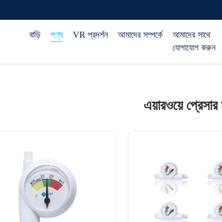
বাড়ি
পণ্য
VR প্রদর্শন
আমাদের সম্পর্কে
আমাদের সাথে
যোগাযোগ করুন
এয়ারওয়ে প্রেসার