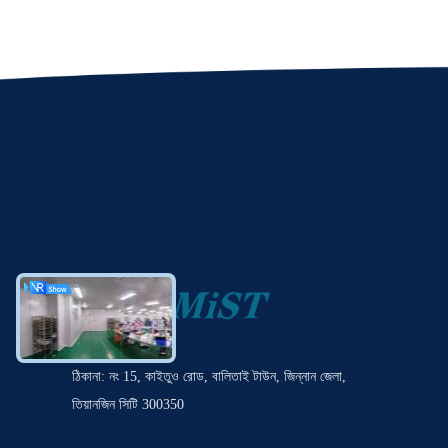
ঠিকানা: নং 15, কাইতুও রোড, বালিতাই টাউন, জিন্নান জেলা,
তিয়ানজিন সিটি 300350