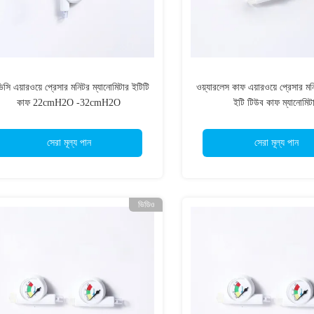
িসি এয়ারওয়ে প্রেসার মনিটর ম্যানোমিটার ইটিটি
ওয়্যারলেস কাফ এয়ারওয়ে প্রেসার মন
কাফ 22cmH2O -32cmH2O
ইটি টিউব কাফ ম্যানোমিট
সেরা মূল্য পান
সেরা মূল্য পান
ভিডিও